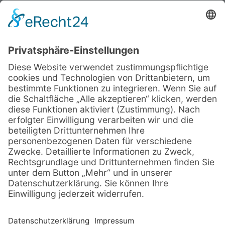
Fax: 0931 386-65 349
Mail:
frauenbund@bistum-wuerzburg.de
Öffnungszeiten
Dienstag bis Donnerstag:
8:30 - 16:00 Uhr
Freitag:
8:30 - 13:00 Uhr
Rechtliches:
Impressum
Datenschutzerklärung
Sitemap
Cookie-Einstellungen