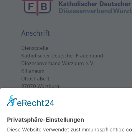
Anschrift
Dienststelle
Katholischer Deutscher Frauenbund
Diözesanverband Würzburg e. V.
Kilianeum
Ottostraße 1
97070 Würzburg
Telefon: 0931 386-65 341
Fax: 0931 386-65 349
Mail:
frauenbund@bistum-wuerzburg.de