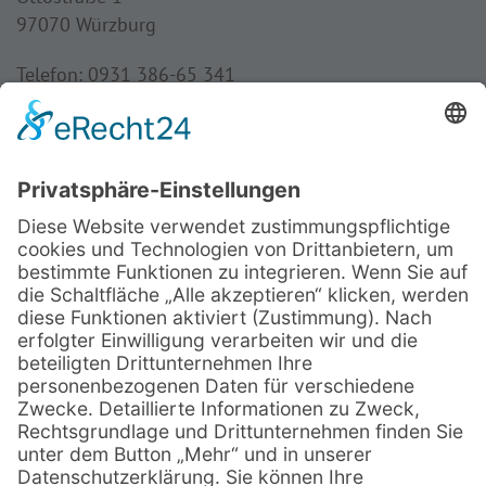
97070 Würzburg
Telefon: 0931 386-65 341
Fax: 0931 386-65 349
Mail:
frauenbund@bistum-wuerzburg.de
Öffnungszeiten
Dienstag bis Donnerstag:
8:30 - 16:00 Uhr
Freitag:
8:30 - 13:00 Uhr
Rechtliches:
Impressum