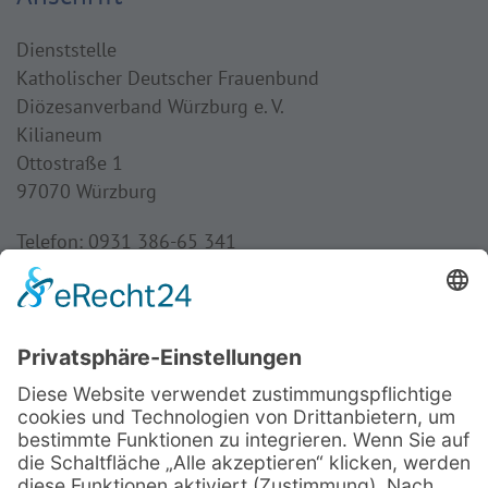
Dienststelle
Katholischer Deutscher Frauenbund
Diözesanverband Würzburg e. V.
Kilianeum
Ottostraße 1
97070 Würzburg
Telefon: 0931 386-65 341
Fax: 0931 386-65 349
Mail:
frauenbund@bistum-wuerzburg.de
Öffnungszeiten
Dienstag bis Donnerstag:
8:30 - 16:00 Uhr