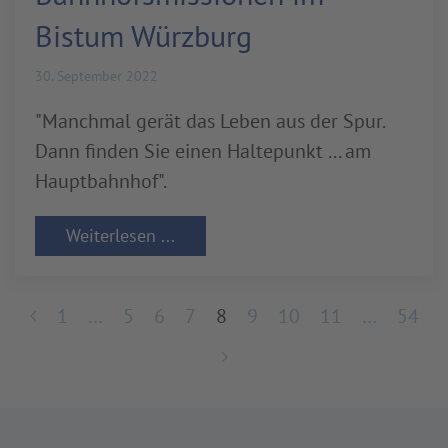
Bistum Würzburg
30. September 2022
"Manchmal gerät das Leben aus der Spur.
Dann finden Sie einen Haltepunkt ... am
Hauptbahnhof".
Weiterlesen ...
1
…
5
6
7
8
9
10
11
…
54