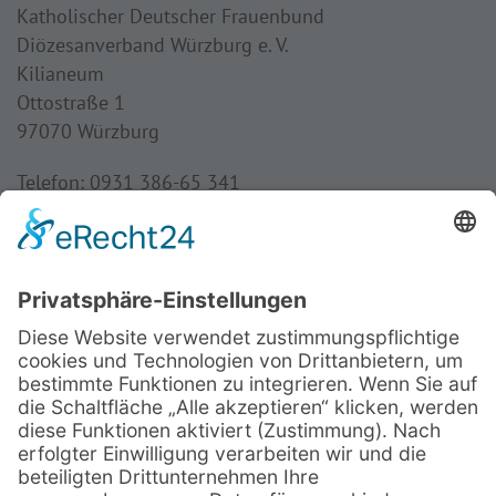
Katholischer Deutscher Frauenbund
Diözesanverband Würzburg e. V.
Kilianeum
Ottostraße 1
97070 Würzburg
Telefon: 0931 386-65 341
Fax: 0931 386-65 349
Mail:
frauenbund@bistum-wuerzburg.de
Öffnungszeiten
Dienstag bis Donnerstag:
8:30 - 16:00 Uhr
Freitag:
8:30 - 13:00 Uhr