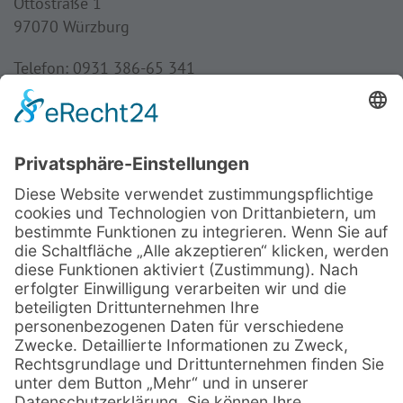
Ottostraße 1
97070 Würzburg
Telefon: 0931 386-65 341
Fax: 0931 386-65 349
Mail:
frauenbund@bistum-wuerzburg.de
Öffnungszeiten
Dienstag bis Donnerstag:
8:30 - 16:00 Uhr
Freitag:
8:30 - 13:00 Uhr
Rechtliches: